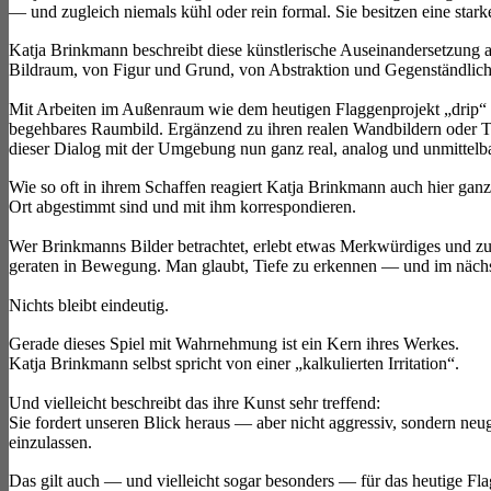
— und zugleich niemals kühl oder rein formal. Sie besitzen eine star
Katja Brinkmann beschreibt diese künstlerische Auseinandersetzung als
Bildraum, von Figur und Grund, von Abstraktion und Gegenständlich
Mit Arbeiten im Außenraum wie dem heutigen Flaggenprojekt „drip“ geht
begehbares Raumbild. Ergänzend zu ihren realen Wandbildern oder Tep
dieser Dialog mit der Umgebung nun ganz real, analog und unmittelba
Wie so oft in ihrem Schaffen reagiert Katja Brinkmann auch hier ganz
Ort abgestimmt sind und mit ihm korrespondieren.
Wer Brinkmanns Bilder betrachtet, erlebt etwas Merkwürdiges und zu
geraten in Bewegung. Man glaubt, Tiefe zu erkennen — und im näch
Nichts bleibt eindeutig.
Gerade dieses Spiel mit Wahrnehmung ist ein Kern ihres Werkes.
Katja Brinkmann selbst spricht von einer „kalkulierten Irritation“.
Und vielleicht beschreibt das ihre Kunst sehr treffend:
Sie fordert unseren Blick heraus — aber nicht aggressiv, sondern ne
einzulassen.
Das gilt auch — und vielleicht sogar besonders — für das heutige Fla