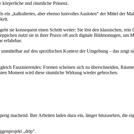
ke körperliche und räumliche Präsenz.
 ein „kalkuliertes, aber ebenso lustvolles Ausloten“ der Mittel der Ma
keit.
 sie konsequent einen Schritt weiter: Sie löst den klassischen, rein f
pichen nutzt sie in ihrer Praxis oft auch digitale Bildmontagen, um 
r erfahrbar.
 unmittelbar auf den spezifischen Kontext der Umgebung – das zeigt si
gleich Faszinierendes: Formen scheinen sich zu überschneiden, Räume 
sten Moment wird diese räumliche Wirkung wieder gebrochen.
ugierig machend. Ihre Arbeiten laden dazu ein, länger hinzusehen, di
ggenprojekt „drip“.