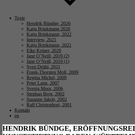
Texte
Hendrik Bündge, 2026
Katja Brinkmann 2026
Katja Brinkmann, 2022
Interview, 2021
Katja Brinkmann, 2021
Elke Keiper, 2020
Jane O’Neill, 2019 (2)
Jane O’Neill, 2019 (1)
Sven Drühl, 2011
Frank-Thorsten Moll, 2009
Regina Michel, 2009
Peter Lang, 2007
Svenja Moor, 2006
Stephan Berg, 2002
Susanne Jakob, 2002
Ralf Christophori, 2001
Kontakt
en
HENDRIK BÜNDGE, ERÖFFNUNGSRED