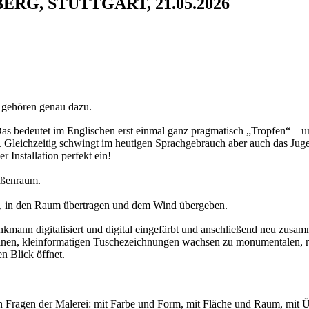
G, STUTTGART, 21.05.2026
, gehören genau dazu.
 Das bedeutet im Englischen erst einmal ganz pragmatisch „Tropfen“ – un
te. Gleichzeitig schwingt im heutigen Sprachgebrauch aber auch das Juge
 Installation perfekt ein!
ußenraum.
, in den Raum übertragen und dem Wind übergeben.
inkmann digitalisiert und digital eingefärbt und anschließend neu zusa
inen, kleinformatigen Tuschezeichnungen wachsen zu monumentalen, r
n Blick öffnet.
en Fragen der Malerei: mit Farbe und Form, mit Fläche und Raum, mit Ü