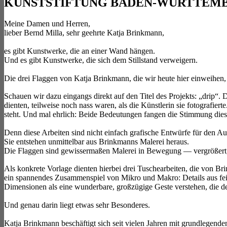
KUNSTSTIFTUNG BADEN-WÜRTTEMBER
Meine Damen und Herren,
lieber Bernd Milla, sehr geehrte Katja Brinkmann,
es gibt Kunstwerke, die an einer Wand hängen.
Und es gibt Kunstwerke, die sich dem Stillstand verweigern.
Die drei Flaggen von Katja Brinkmann, die wir heute hier einweihen
Schauen wir dazu eingangs direkt auf den Titel des Projekts: „drip“.
dienten, teilweise noch nass waren, als die Künstlerin sie fotografier
steht. Und mal ehrlich: Beide Bedeutungen fangen die Stimmung dieser
Denn diese Arbeiten sind nicht einfach grafische Entwürfe für den A
Sie entstehen unmittelbar aus Brinkmanns Malerei heraus.
Die Flaggen sind gewissermaßen Malerei in Bewegung — vergrößert
Als konkrete Vorlage dienten hierbei drei Tuschearbeiten, die von Br
ein spannendes Zusammenspiel von Mikro und Makro: Details aus fe
Dimensionen als eine wunderbare, großzügige Geste verstehen, die de
Und genau darin liegt etwas sehr Besonderes.
Katja Brinkmann beschäftigt sich seit vielen Jahren mit grundlegend