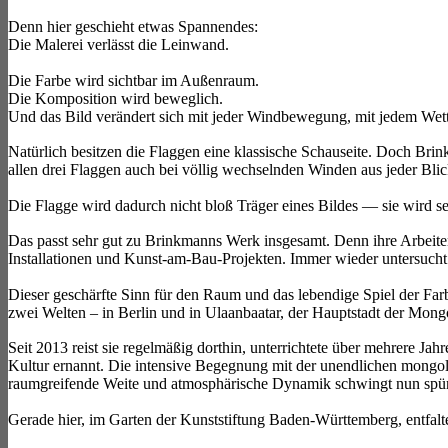
Denn hier geschieht etwas Spannendes:
Die Malerei verlässt die Leinwand.
Die Farbe wird sichtbar im Außenraum.
Die Komposition wird beweglich.
Und das Bild verändert sich mit jeder Windbewegung, mit jedem Wett
Natürlich besitzen die Flaggen eine klassische Schauseite. Doch Bri
allen drei Flaggen auch bei völlig wechselnden Winden aus jeder Bli
Die Flagge wird dadurch nicht bloß Träger eines Bildes — sie wird sel
Das passt sehr gut zu Brinkmanns Werk insgesamt. Denn ihre Arbeite
Installationen und Kunst-am-Bau-Projekten. Immer wieder untersuc
Dieser geschärfte Sinn für den Raum und das lebendige Spiel der Far
zwei Welten – in Berlin und in Ulaanbaatar, der Hauptstadt der Mongo
Seit 2013 reist sie regelmäßig dorthin, unterrichtete über mehrere 
Kultur ernannt. Die intensive Begegnung mit der unendlichen mongolis
raumgreifende Weite und atmosphärische Dynamik schwingt nun spürba
Gerade hier, im Garten der Kunststiftung Baden-Württemberg, entfal