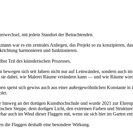
erwechsel, mit jedem Standort der Betrachtenden.
nkmann war es ein zentrales Anliegen, das Projekt so zu konzipieren, d
ckrichtung harmonieren und funktionieren.
bst Teil des künstlerischen Prozesses.
n bewegen sich seit Jahren nicht nur auf Leinwänden, sondern auch i
ht sie dabei, wie Malerei Räume verändern kann — und wie Räume wi
ben speist sich gewiss auch aus einer außergewöhnlichen Konstante in
lei.
Jahre hinweg an der dortigen Kunsthochschule und wurde 2021 zur Ehre
chen Steppe, dem dortigen Licht, den extremen Farben und Strukturen p
r auch im Wind dieser Flaggen mit, wenn sie sich hier im Garten entf
ten die Flaggen deshalb eine besondere Wirkung.