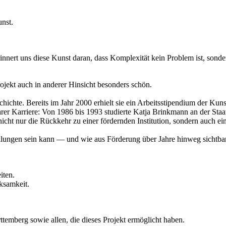
nst.
d, erinnert uns diese Kunst daran, dass Komplexität kein Problem ist, s
jekt auch in anderer Hinsicht besonders schön.
hichte. Bereits im Jahr 2000 erhielt sie ein Arbeitsstipendium der Ku
ihrer Karriere: Von 1986 bis 1993 studierte Katja Brinkmann an der Sta
st nicht nur die Rückkehr zu einer fördernden Institution, sondern auc
cklungen sein kann — und wie aus Förderung über Jahre hinweg sichtbare
iten.
ksamkeit.
temberg sowie allen, die dieses Projekt ermöglicht haben.